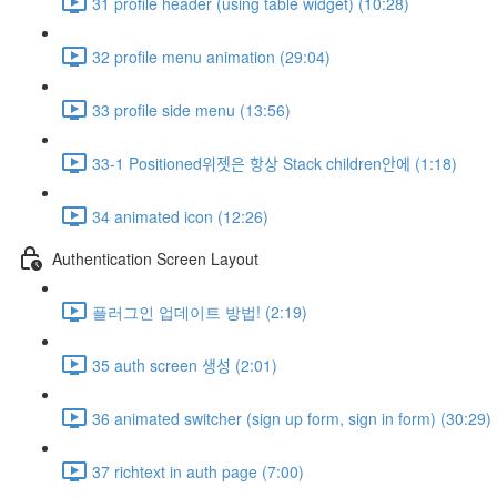
31 profile header (using table widget) (10:28)
32 profile menu animation (29:04)
33 profile side menu (13:56)
33-1 Positioned위젯은 항상 Stack children안에 (1:18)
34 animated icon (12:26)
Authentication Screen Layout
플러그인 업데이트 방법! (2:19)
35 auth screen 생성 (2:01)
36 animated switcher (sign up form, sign in form) (30:29)
37 richtext in auth page (7:00)